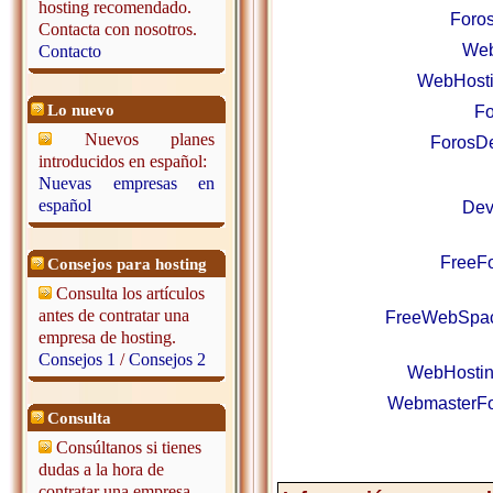
hosting recomendado.
Foro
Contacta con nosotros.
Web
Contacto
WebHosti
Lo nuevo
Fo
Nuevos planes
ForosDe
introducidos en español:
Nuevas empresas en
español
Dev
FreeF
Consejos para hosting
Consulta los artículos
antes de contratar una
FreeWebSpac
empresa de hosting.
Consejos 1
/
Consejos 2
WebHostin
WebmasterFo
Consulta
Consúltanos si tienes
dudas a la hora de
contratar una empresa