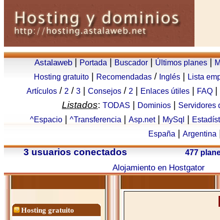
|
|
|
|
Astalaweb
Portada
Buscador
Últimos planes
M
|
/
|
Hosting gratuito
Recomendadas
Inglés
Lista em
/
/
|
/
|
|
|
Artículos
2
3
Consejos
2
Enlaces útiles
FAQ
Listados
:
|
|
TODAS
Dominios
Servidores
|
|
|
|
^Espacio
^Transferencia
Asp.net
MySql
Estadís
|
España
Argentina
3 usuarios conectados
477 plan
Alojamiento en Hostgator
Hosting gratuito