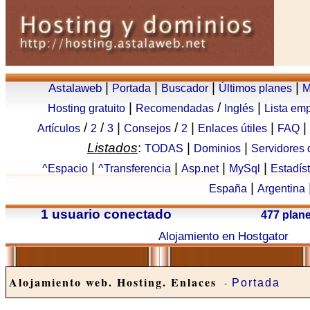
|
|
|
|
Astalaweb
Portada
Buscador
Últimos planes
M
|
/
|
Hosting gratuito
Recomendadas
Inglés
Lista em
/
/
|
/
|
|
|
Artículos
2
3
Consejos
2
Enlaces útiles
FAQ
Listados
:
|
|
TODAS
Dominios
Servidores
|
|
|
|
^Espacio
^Transferencia
Asp.net
MySql
Estadís
|
España
Argentina
1 usuario conectado
477 plan
Alojamiento en Hostgator
Alojamiento web. Hosting. Enlaces
-
Portada