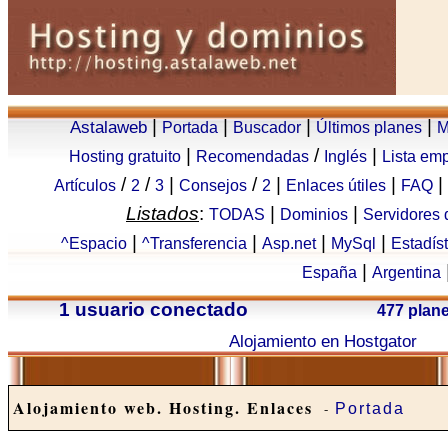
|
|
|
|
Astalaweb
Portada
Buscador
Últimos planes
M
|
/
|
Hosting gratuito
Recomendadas
Inglés
Lista em
/
/
|
/
|
|
|
Artículos
2
3
Consejos
2
Enlaces útiles
FAQ
Listados
:
|
|
TODAS
Dominios
Servidores
|
|
|
|
^Espacio
^Transferencia
Asp.net
MySql
Estadís
|
España
Argentina
1 usuario conectado
477 plan
Alojamiento en Hostgator
Alojamiento web. Hosting. Enlaces
-
Portada