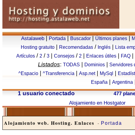
|
|
|
|
Astalaweb
Portada
Buscador
Últimos planes
M
|
/
|
Hosting gratuito
Recomendadas
Inglés
Lista em
/
/
|
/
|
|
|
Artículos
2
3
Consejos
2
Enlaces útiles
FAQ
Listados
:
|
|
TODAS
Dominios
Servidores
|
|
|
|
^Espacio
^Transferencia
Asp.net
MySql
Estadís
|
España
Argentina
1 usuario conectado
477 plan
Alojamiento en Hostgator
Alojamiento web. Hosting. Enlaces
-
Portada