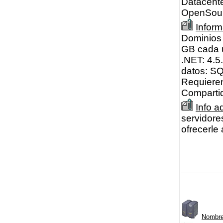
Datacente
OpenSourc
Infor
Dominios 
GB cada u
.NET: 4.5
datos: SQ
Requieren 
Compartida
Info a
servidore
ofrecerle
Nombre