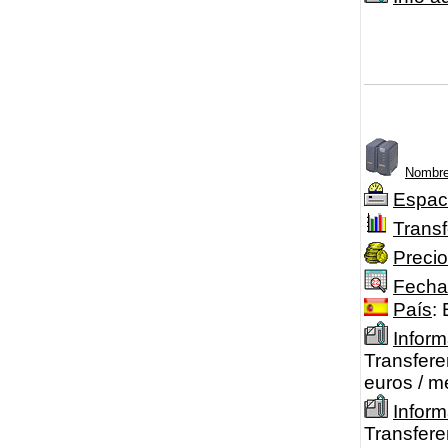
Nombre
Espac
Transf
Precio
Fecha
País
:
Inform
Transfere
euros / m
Infor
Transfere