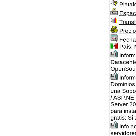
Plataf
Espac
Transf
Precio
Fecha
País
:
Inform
Datacente
OpenSourc
Infor
Dominios 
una Sopor
/ ASP.NET
Server 20
para inst
gratis: Si
Info a
servidore