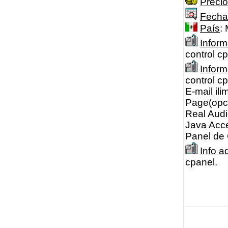
Precio
Fecha
País
:
Inform
control c
Infor
control c
E-mail il
Page(opci
Real Aud
Java Acce
Panel de 
Info a
cpanel.