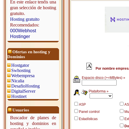
En este enlace tenéis una
gran selección de hosting
gratuito.
Hosting gratuito
Recomendados:
000Webhost
Hostinger
Ofertas en hosting y
Dominios
Hostgator
Por nombre empres
Swhosting
Webempresa
Espacio disco (>=MBytes) »
Nicalia
DesafioHosting
DigitalServer
Plataforma »
Hostinet
ASP
AS
Usuarios
Panel control
Mu
Buscador de planes de
Estadísticas
Ex
hosting y dominios en
Do