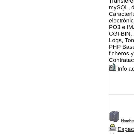
Transfere
mySQL, do
Caracterí
electróni
PO3 e IMA
CGI-BIN,
Logs, Tom
PHP Bases
ficheros 
Contratac
Info a
Nombre
Espac