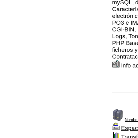
mySQL, do
Caracterí
electróni
PO3 e IMA
CGI-BIN,
Logs, Tom
PHP Bases
ficheros 
Contratac
Info a
Nombre
Espac
Transf