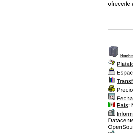
ofrecerle
Nombre
Plataf
Espac
Transf
Precio
Fecha
País
:
Inform
Datacente
OpenSourc