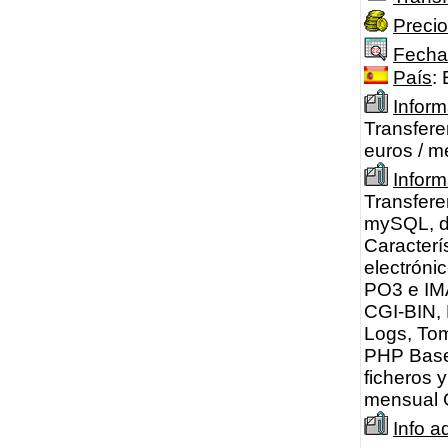
Precio
Fecha
País
:
Inform
Transfere
euros / m
Infor
Transfere
mySQL, do
Caracterí
electróni
PO3 e IMA
CGI-BIN,
Logs, Tom
PHP Bases
ficheros 
mensual C
Info a