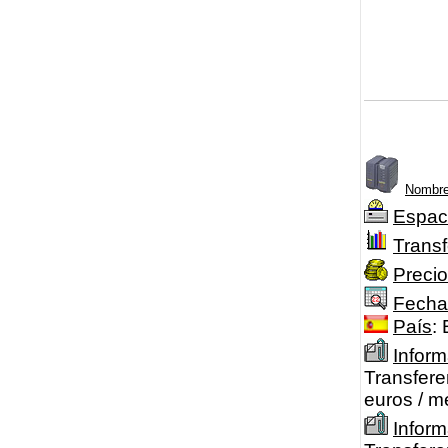
Nombre
Espac
Transf
Precio
Fecha
País
:
Inform
Transfere
euros / m
Infor