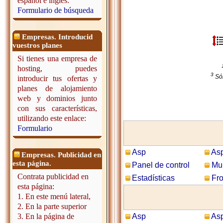
español e inglés:
Formulario de búsqueda
Empresas. Introducid
vuestros planes
Si tienes una empresa de
hosting, puedes
3
Só
introducir tus ofertas y
planes de alojamiento
web y dominios junto
con sus características,
utilizando este enlace:
Formulario
Asp
Asp
Empresas. Publicidad en
esta página.
Panel de control
Mul
Contrata publicidad en
Estadísticas
Fro
esta página:
1. En este menú lateral,
2. En la parte superior
3. En la página de
Asp
Asp