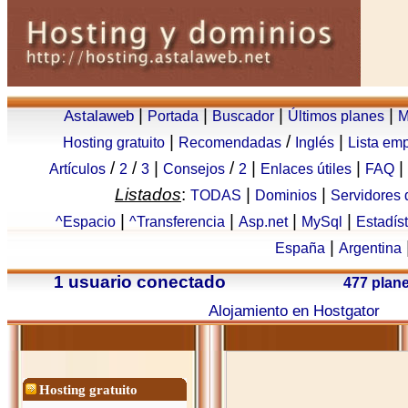
|
|
|
|
Astalaweb
Portada
Buscador
Últimos planes
M
|
/
|
Hosting gratuito
Recomendadas
Inglés
Lista em
/
/
|
/
|
|
|
Artículos
2
3
Consejos
2
Enlaces útiles
FAQ
Listados
:
|
|
TODAS
Dominios
Servidores
|
|
|
|
^Espacio
^Transferencia
Asp.net
MySql
Estadís
|
España
Argentina
1 usuario conectado
477 plan
Alojamiento en Hostgator
Hosting gratuito