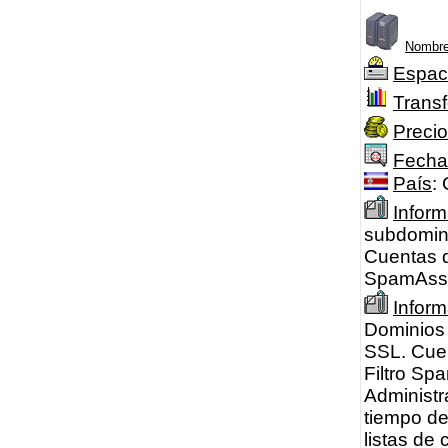
Nombre
Espac
Transf
Precio
Fecha
País
:
Inform
subdomini
Cuentas d
SpamAssa
Infor
Dominios 
SSL. Cuen
Filtro Sp
Administr
tiempo de
listas de 