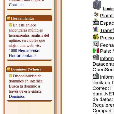
Contacto
Nombre
Plataf
Herramientas
Espac
En este enlace
Transf
encontrarás múltiples
herramientas: análisis del
Precio
uptime, servidores que
Fecha
alojan una web, etc.
País
:
1000 Herramientas
Herramientas 2
Inform
Datacente
OpenSourc
Dominios (Whois)
Disponibilidad de
Infor
dominios en Internet.
ilimitada
Busca tu dominio a
Correo: I
través de este enlace.
para .NET
Dominios
de datos:
Requieren 
Compartida