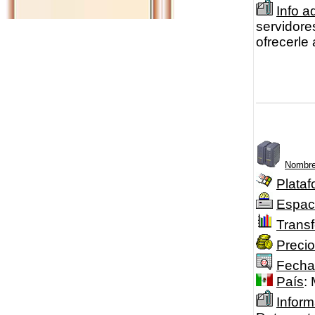
Info a
servidore
ofrecerle
Nombre
Plataf
Espac
Transf
Precio
Fecha
País
:
Inform