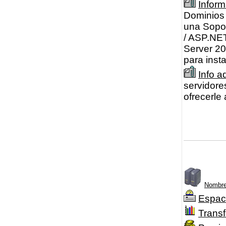
Infor
Dominios 
una Sopor
/ ASP.NET
Server 20
para inst
Info a
servidore
ofrecerle
Nombre
Espac
Transf