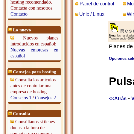
hosting recomendado.
Panel de control
Mul
Contacta con nosotros.
Contacto
Unix / Linux
Wi
Lo nuevo
Res
Nota:
los resultados
Nuevos planes
Transferencia=9999 
introducidos en español:
Planes de
Nuevas empresas en
español
Opciones sel
Consejos para hosting
Puls
Consulta los artículos
antes de contratar una
empresa de hosting.
Consejos 1
/
Consejos 2
-
<<Atrás
V
Consulta
Consúltanos si tienes
dudas a la hora de
contratar una empresa