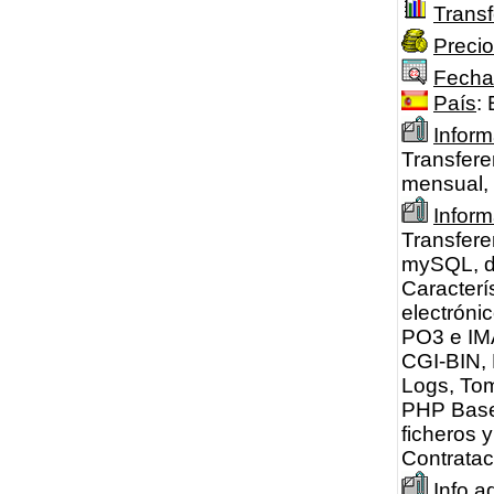
Transf
Precio
Fecha
País
:
Inform
Transfere
mensual, 
Infor
Transfere
mySQL, do
Caracterí
electróni
PO3 e IMA
CGI-BIN,
Logs, Tom
PHP Bases
ficheros 
Contratac
Info a