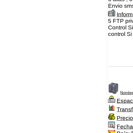
Envio sm
Infor
5 FTP pri
Control S
control Si
Nombre
Espac
Transf
Precio
Fecha