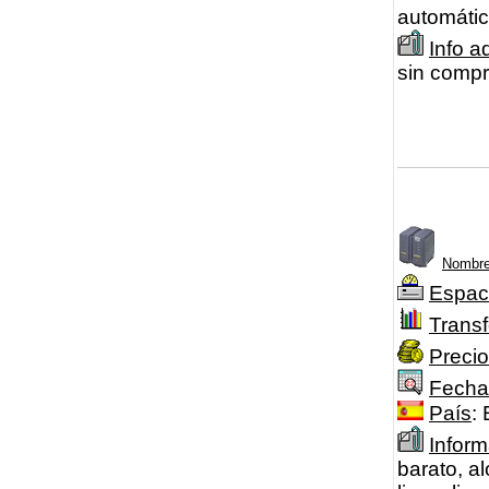
automátic
Info a
sin compr
Nombre
Espac
Transf
Precio
Fecha
País
:
Inform
barato, a