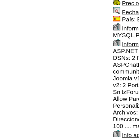
Precio
Fecha
País
:
Inform
MYSQL,P
Infor
ASP.NET 2
DSNs: 2 F
ASPChatN
community
Joomla v
v2: 2 Por
SnitzFor
Allow Pa
Personal
Archivos
Direccion
100 .... m
Info a