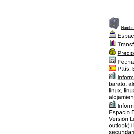
Nombre
Espac
Transf
Precio
Fecha
País
:
Inform
barato, a
linux, li
alojamien
Infor
Espacio D
Versión L
outlook) 
secundari