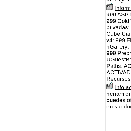
Infor
999 ASP.N
999 ColdF
privadas
Cube Car
v4: 999 F
nGallery
999 Prep
UGuestBo
Paths: A
ACTIVADO
Recursos 
Info a
herramien
puedes of
en subdom