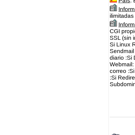
País
:
Inform
ilimitada
Infor
CGI propi
SSL (sin 
Si Linux 
Sendmail 
diario :S
Webmail: 
correo :S
:Si Redir
Subdomin