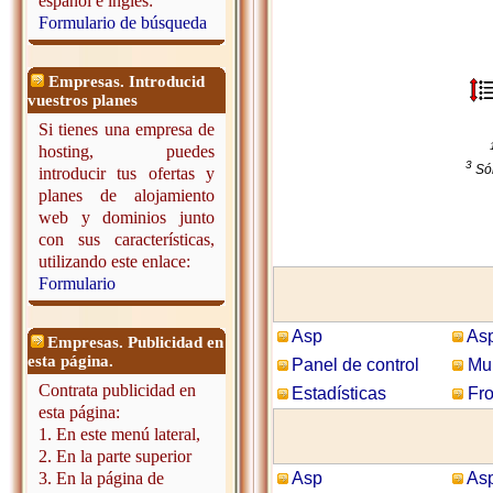
español e inglés:
Formulario de búsqueda
Empresas. Introducid
vuestros planes
Si tienes una empresa de
hosting, puedes
3
Só
introducir tus ofertas y
planes de alojamiento
web y dominios junto
con sus características,
utilizando este enlace:
Formulario
Asp
Asp
Empresas. Publicidad en
esta página.
Panel de control
Mul
Contrata publicidad en
Estadísticas
Fro
esta página:
1. En este menú lateral,
2. En la parte superior
3. En la página de
Asp
Asp