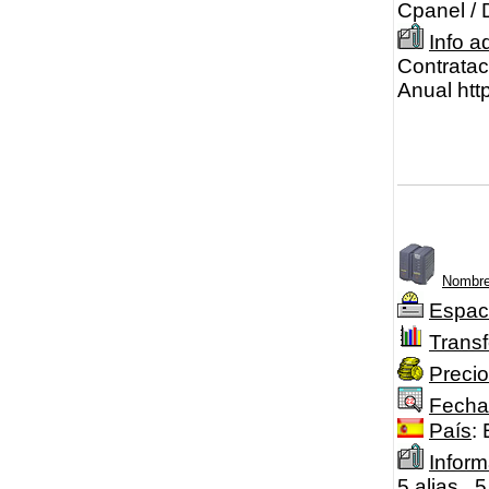
Cpanel / 
Info a
Contratac
Anual htt
Nombre
Espac
Transf
Precio
Fecha
País
:
Inform
5 alias ,