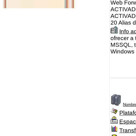
Web Forw
ACTIVADO
ACTIVADO
20 Alias 
Info a
ofrecer a
MSSQL, to
Windows S
Nombre
Plataf
Espac
Transf