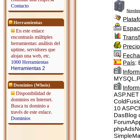
Contacto
Nombre
Plataf
Herramientas
Espac
En este enlace
Transf
encontrarás múltiples
herramientas: análisis del
Precio
uptime, servidores que
Fecha
alojan una web, etc.
País
:
1000 Herramientas
Herramientas 2
Inform
MYSQL,P
Dominios (Whois)
Infor
Disponibilidad de
ASP.NET 2
dominios en Internet.
ColdFusio
Busca tu dominio a
10 ASPCh
través de este enlace.
DasBlog c
Dominios
ForumApp
phpAdsNew
SimpleMa