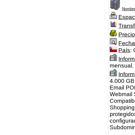
Nombre
Espac
Transf
Precio
Fecha
País
: 
Inform
mensual. 
Infor
4.000 GB 
Email POP
Webmail 
Compatibi
Shopping 
protegido
configura
Subdomini