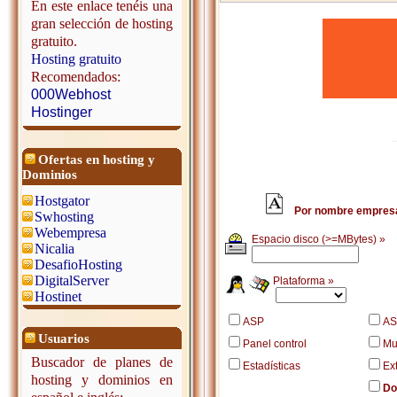
En este enlace tenéis una
gran selección de hosting
gratuito.
Hosting gratuito
Recomendados:
000Webhost
Hostinger
Ofertas en hosting y
Dominios
Hostgator
Por nombre empres
Swhosting
Webempresa
Espacio disco (>=MBytes) »
Nicalia
DesafioHosting
DigitalServer
Plataforma »
Hostinet
ASP
AS
Usuarios
Panel control
Mu
Buscador de planes de
Estadísticas
Ex
hosting y dominios en
Do