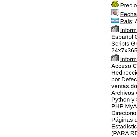
Precio
Fecha
País
:
Inform
Español C
Scripts G
24x7x365.
Infor
Acceso Co
Redirecci
por Defec
ventas.do
Archivos 
Python y 
PHP MyAdm
Directori
Páginas d
Estadísti
(PARA RES