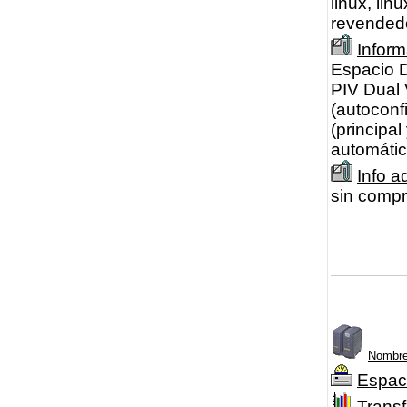
linux, li
revendedo
Infor
Espacio D
PIV Dual 
(autoconf
(principa
automátic
Info a
sin compr
Nombre
Espac
Transf