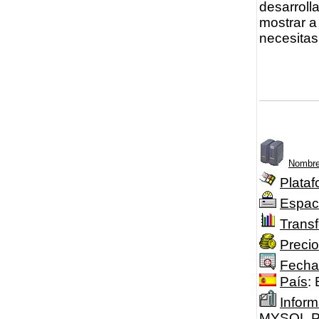
desarroll
mostrar a
necesitas
Nombre
Plataf
Espac
Transf
Precio
Fecha
País
:
Inform
MYSQL,PH