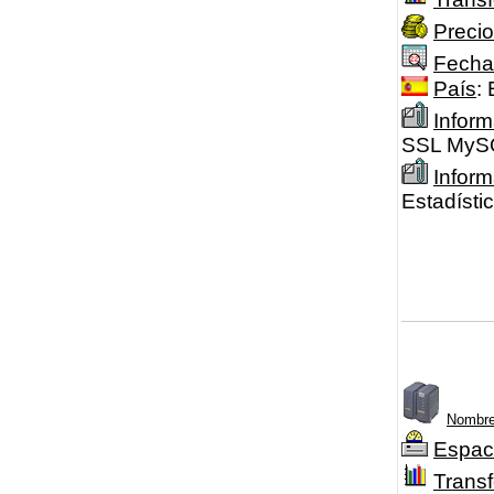
Precio
Fecha
País
:
Inform
SSL MySQ
Infor
Estadíst
Nombre
Espac
Transf