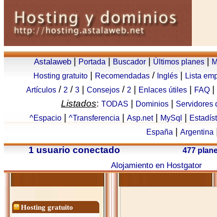
|
|
|
|
Astalaweb
Portada
Buscador
Últimos planes
M
|
/
|
Hosting gratuito
Recomendadas
Inglés
Lista em
/
/
|
/
|
|
|
Artículos
2
3
Consejos
2
Enlaces útiles
FAQ
Listados
:
|
|
TODAS
Dominios
Servidores
|
|
|
|
^Espacio
^Transferencia
Asp.net
MySql
Estadís
|
España
Argentina
1 usuario conectado
477 plan
Alojamiento en Hostgator
Hosting gratuito