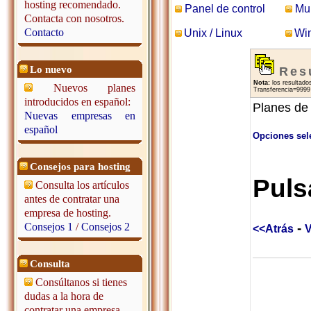
hosting recomendado.
Panel de control
Mul
Contacta con nosotros.
Contacto
Unix / Linux
Wi
Lo nuevo
Res
Nota:
los resultados
Nuevos planes
Transferencia=9999 
introducidos en español:
Planes de
Nuevas empresas en
español
Opciones sel
Consejos para hosting
Puls
Consulta los artículos
antes de contratar una
empresa de hosting.
Consejos 1
/
Consejos 2
-
<<Atrás
V
Consulta
Consúltanos si tienes
dudas a la hora de
contratar una empresa