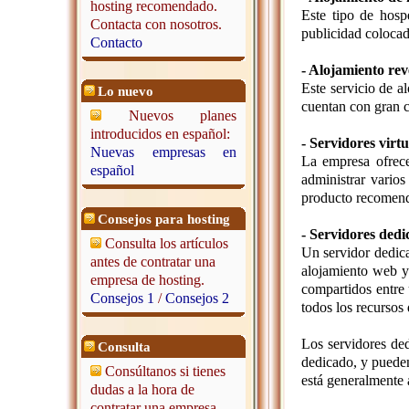
hosting recomendado.
Este tipo de hosp
Contacta con nosotros.
publicidad colocad
Contacto
- Alojamiento rev
Este servicio de a
Lo nuevo
cuentan con gran c
Nuevos planes
introducidos en español:
- Servidores virt
Nuevas empresas en
La empresa ofrece
español
administrar varios
producto recomend
Consejos para hosting
- Servidores dedi
Consulta los artículos
Un servidor dedica
antes de contratar una
alojamiento web y 
empresa de hosting.
compartidos entre 
Consejos 1
/
Consejos 2
todos los recursos 
Los servidores ded
Consulta
dedicado, y pueden
Consúltanos si tienes
está generalmente 
dudas a la hora de
contratar una empresa