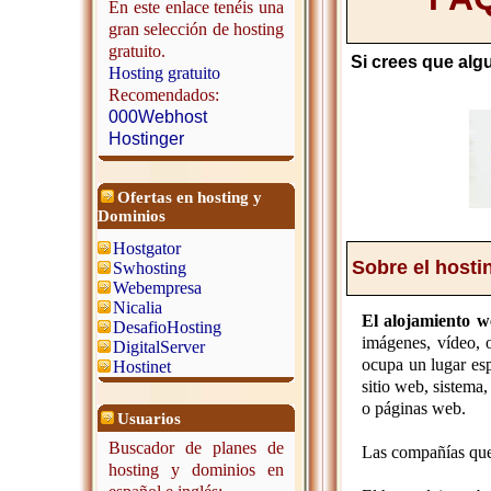
En este enlace tenéis una
gran selección de hosting
gratuito.
Si crees que algu
Hosting gratuito
Recomendados:
000Webhost
Hostinger
Ofertas en hosting y
Dominios
Hostgator
Sobre el hosti
Swhosting
Webempresa
Nicalia
El alojamiento 
DesafioHosting
imágenes, vídeo, 
DigitalServer
ocupa un lugar esp
Hostinet
sitio web, sistema,
o páginas web.
Usuarios
Buscador de planes de
Las compañías que 
hosting y dominios en