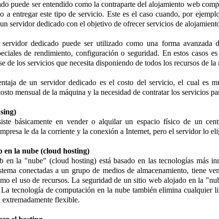
do puede ser entendido como la contraparte del alojamiento web compa
o a entregar este tipo de servicio. Este es el caso cuando, por ejem
un servidor dedicado con el objetivo de ofrecer servicios de alojamiento
n servidor dedicado puede ser utilizado como una forma avanzada 
peciales de rendimiento, configuración o seguridad. En estos casos 
se de los servicios que necesita disponiendo de todos los recursos de la
entaja de un servidor dedicado es el costo del servicio, el cual es 
costo mensual de la máquina y la necesidad de contratar los servicios pa
sing)
siste básicamente en vender o alquilar un espacio físico de un cen
presa le da la corriente y la conexión a Internet, pero el servidor lo e
 en la nube (cloud hosting)
b en la "nube" (cloud hosting) está basado en las tecnologías más 
stema conectadas a un grupo de medios de almacenamiento, tiene vent
como el uso de recursos. La seguridad de un sitio web alojado en la "n
 La tecnología de computación en la nube también elimina cualquier lim
a extremadamente flexible.