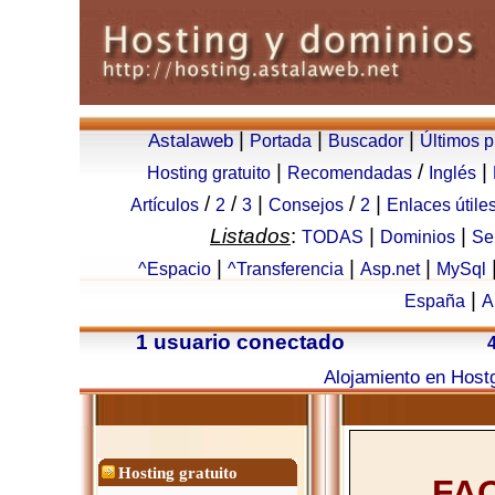
|
|
|
Astalaweb
Portada
Buscador
Últimos 
|
/
|
Hosting gratuito
Recomendadas
Inglés
/
/
|
/
|
Artículos
2
3
Consejos
2
Enlaces útile
Listados
:
|
|
TODAS
Dominios
Se
|
|
|
^Espacio
^Transferencia
Asp.net
MySql
|
España
A
1 usuario conectado
Alojamiento en Host
Hosting gratuito
FAQ