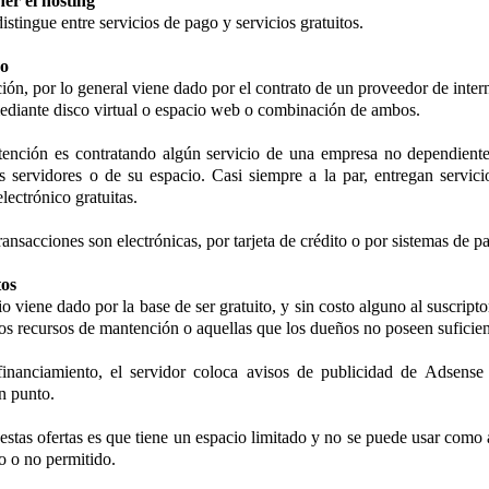
er el hosting
distingue entre servicios de pago y servicios gratuitos.
go
ión, por lo general viene dado por el contrato de un proveedor de intern
diante disco virtual o espacio web o combinación de ambos.
ención es contratando algún servicio de una empresa no dependiente d
s servidores o de su espacio. Casi siempre a la par, entregan servic
lectrónico gratuitas.
ansacciones son electrónicas, por tarjeta de crédito o por sistemas de 
tos
io viene dado por la base de ser gratuito, y sin costo alguno al suscript
os recursos de mantención o aquellas que los dueños no poseen suficien
nanciamiento, el servidor coloca avisos de publicidad de Adsense 
n punto.
 estas ofertas es que tiene un espacio limitado y no se puede usar como
o o no permitido.