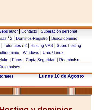
|
|
ebs autor
Contacto
Superación personal
/
|
|
esas
2
Dominos-Registro
Busca dominio
|
/
|
|
Tutoriales
2
Hosting VPS
Sobre hosting
|
|
ultidominio
Windows
Unix / Linux
|
|
|
Nuke
Foros
Copia Seguridad
Reembolso
Otros países
Lunes 10 de Agosto
toriales
Hosting y dominios