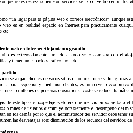
unque no es necesariamente un servicio, se ha convertido en un lucrat
omo "un lugar para tu página web o correos electrónicos", aunque est
o web es en realidad espacio en Internet para prácticamente cualquie
s etc.
iento web en Internet Alojamiento gratuito
atuito es extremadamente limitado cuando se lo compara con el aloj
itios y tienen un espacio y tráfico limitado.
mpartido
rvicio se alojan clientes de varios sitios en un mismo servidor, gracias
uena para pequeños y medianos clientes, es un servicio económico d
os miles o millones de personas o usuarios el costo se reduce dramática
ajas de este tipo de hospedaje web hay que mencionar sobre todo el
ntos o miles de usuarios disminuye notablemente el desempeño del mis
tan en los demás por lo que el administrador del servidor debe tener su
esumen las desventajas son: disminución de los recursos del servidor, d
 imágenes