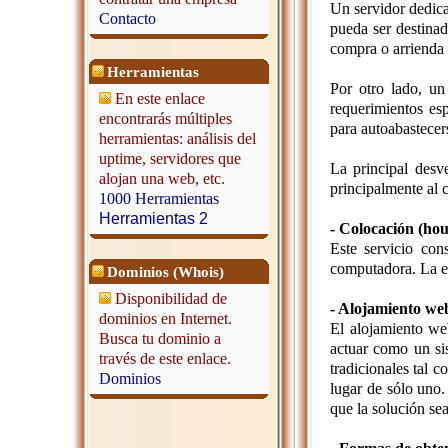
Un servidor dedica
Contacto
pueda ser destinad
compra o arrienda 
Herramientas
Por otro lado, u
En este enlace
requerimientos es
encontrarás múltiples
para autoabastecer
herramientas: análisis del
uptime, servidores que
La principal desv
alojan una web, etc.
principalmente al 
1000 Herramientas
Herramientas 2
- Colocación (hou
Este servicio con
computadora. La em
Dominios (Whois)
Disponibilidad de
- Alojamiento web
dominios en Internet.
El alojamiento we
Busca tu dominio a
actuar como un si
través de este enlace.
tradicionales tal 
Dominios
lugar de sólo uno.
que la solución se