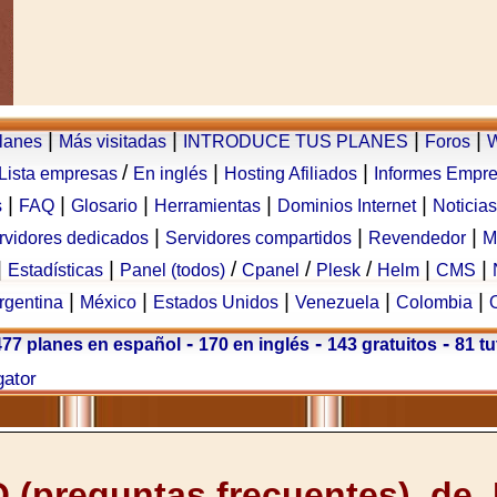
|
|
|
|
planes
Más visitadas
INTRODUCE TUS PLANES
Foros
W
/
|
|
Lista empresas
En inglés
Hosting Afiliados
Informes Empr
|
|
|
|
|
s
FAQ
Glosario
Herramientas
Dominios Internet
Noticias
|
|
|
rvidores dedicados
Servidores compartidos
Revendedor
M
|
|
/
/
/
|
|
Estadísticas
Panel (todos)
Cpanel
Plesk
Helm
CMS
|
|
|
|
|
rgentina
México
Estados Unidos
Venezuela
Colombia
-
-
-
477 planes en español
170 en inglés
143 gratuitos
81 tu
gator
 (preguntas frecuentes) de 