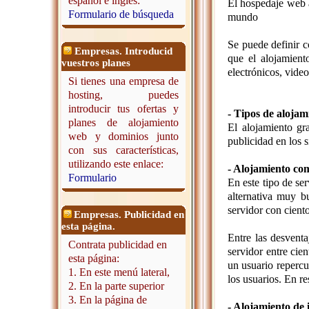
español e inglés:
El hospedaje web a
Formulario de búsqueda
mundo
Se puede definir c
Empresas. Introducid
que el alojamient
vuestros planes
electrónicos, video
Si tienes una empresa de
hosting, puedes
introducir tus ofertas y
- Tipos de alojam
planes de alojamiento
El alojamiento gr
web y dominios junto
publicidad en los s
con sus características,
utilizando este enlace:
- Alojamiento co
Formulario
En este tipo de se
alternativa muy b
servidor con cient
Empresas. Publicidad en
esta página.
Entre las desvent
Contrata publicidad en
servidor entre cie
esta página:
un usuario repercu
1. En este menú lateral,
los usuarios. En r
2. En la parte superior
3. En la página de
- Alojamiento de