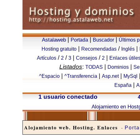
|
|
|
Astalaweb
Portada
Buscador
Últimos 
|
/
|
Hosting gratuito
Recomendadas
Inglés
/
/
|
/
|
Artículos
2
3
Consejos
2
Enlaces útile
Listados
:
|
|
TODAS
Dominios
Se
|
|
|
^Espacio
^Transferencia
Asp.net
MySql
|
España
A
1 usuario conectado
Alojamiento en Host
Alojamiento web. Hosting. Enlaces
-
Port