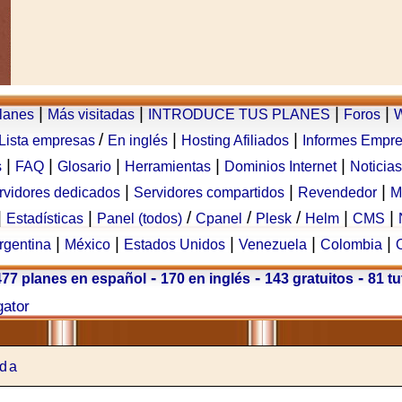
|
|
|
|
planes
Más visitadas
INTRODUCE TUS PLANES
Foros
W
/
|
|
Lista empresas
En inglés
Hosting Afiliados
Informes Empr
|
|
|
|
|
s
FAQ
Glosario
Herramientas
Dominios Internet
Noticias
|
|
|
rvidores dedicados
Servidores compartidos
Revendedor
M
|
|
/
/
/
|
|
Estadísticas
Panel (todos)
Cpanel
Plesk
Helm
CMS
|
|
|
|
|
rgentina
México
Estados Unidos
Venezuela
Colombia
-
-
-
477 planes en español
170 en inglés
143 gratuitos
81 tu
gator
ada