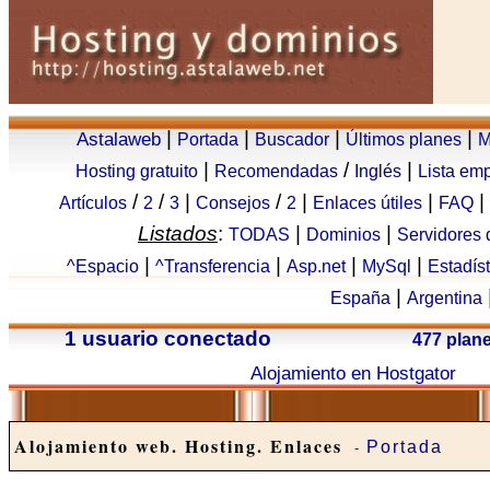
|
|
|
|
Astalaweb
Portada
Buscador
Últimos planes
M
|
/
|
Hosting gratuito
Recomendadas
Inglés
Lista em
/
/
|
/
|
|
|
Artículos
2
3
Consejos
2
Enlaces útiles
FAQ
Listados
:
|
|
TODAS
Dominios
Servidores
|
|
|
|
^Espacio
^Transferencia
Asp.net
MySql
Estadís
|
España
Argentina
1 usuario conectado
477 plan
Alojamiento en Hostgator
Alojamiento web. Hosting. Enlaces
-
Portada