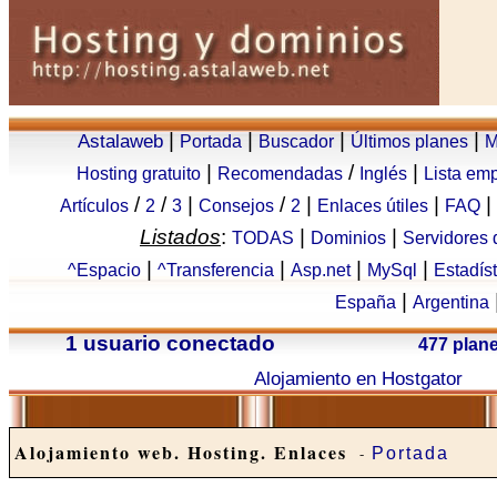
|
|
|
|
Astalaweb
Portada
Buscador
Últimos planes
M
|
/
|
Hosting gratuito
Recomendadas
Inglés
Lista em
/
/
|
/
|
|
|
Artículos
2
3
Consejos
2
Enlaces útiles
FAQ
Listados
:
|
|
TODAS
Dominios
Servidores
|
|
|
|
^Espacio
^Transferencia
Asp.net
MySql
Estadís
|
España
Argentina
1 usuario conectado
477 plan
Alojamiento en Hostgator
Alojamiento web. Hosting. Enlaces
-
Portada