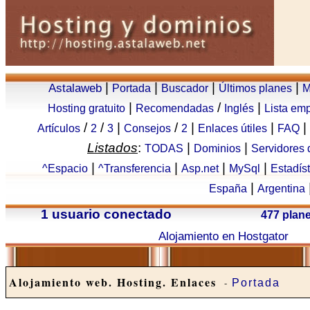
|
|
|
|
Astalaweb
Portada
Buscador
Últimos planes
M
|
/
|
Hosting gratuito
Recomendadas
Inglés
Lista em
/
/
|
/
|
|
|
Artículos
2
3
Consejos
2
Enlaces útiles
FAQ
Listados
:
|
|
TODAS
Dominios
Servidores
|
|
|
|
^Espacio
^Transferencia
Asp.net
MySql
Estadís
|
España
Argentina
1 usuario conectado
477 plan
Alojamiento en Hostgator
Alojamiento web. Hosting. Enlaces
-
Portada