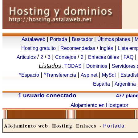
|
|
|
|
Astalaweb
Portada
Buscador
Últimos planes
M
|
/
|
Hosting gratuito
Recomendadas
Inglés
Lista em
/
/
|
/
|
|
|
Artículos
2
3
Consejos
2
Enlaces útiles
FAQ
Listados
:
|
|
TODAS
Dominios
Servidores
|
|
|
|
^Espacio
^Transferencia
Asp.net
MySql
Estadís
|
España
Argentina
1 usuario conectado
477 plan
Alojamiento en Hostgator
Alojamiento web. Hosting. Enlaces
-
Portada