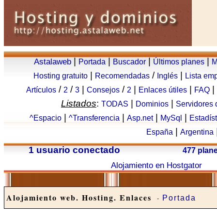
|
|
|
|
Astalaweb
Portada
Buscador
Últimos planes
M
|
/
|
Hosting gratuito
Recomendadas
Inglés
Lista em
/
/
|
/
|
|
|
Artículos
2
3
Consejos
2
Enlaces útiles
FAQ
Listados
:
|
|
TODAS
Dominios
Servidores
|
|
|
|
^Espacio
^Transferencia
Asp.net
MySql
Estadís
|
España
Argentina
1 usuario conectado
477 plan
Alojamiento en Hostgator
Alojamiento web. Hosting. Enlaces
-
Portada