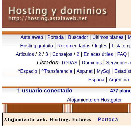
|
|
|
|
Astalaweb
Portada
Buscador
Últimos planes
M
|
/
|
Hosting gratuito
Recomendadas
Inglés
Lista em
/
/
|
/
|
|
|
Artículos
2
3
Consejos
2
Enlaces útiles
FAQ
Listados
:
|
|
TODAS
Dominios
Servidores
|
|
|
|
^Espacio
^Transferencia
Asp.net
MySql
Estadís
|
España
Argentina
1 usuario conectado
477 plan
Alojamiento en Hostgator
Alojamiento web. Hosting. Enlaces
-
Portada