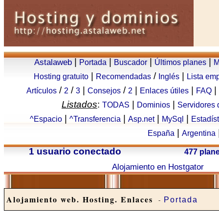
|
|
|
|
Astalaweb
Portada
Buscador
Últimos planes
M
|
/
|
Hosting gratuito
Recomendadas
Inglés
Lista em
/
/
|
/
|
|
|
Artículos
2
3
Consejos
2
Enlaces útiles
FAQ
Listados
:
|
|
TODAS
Dominios
Servidores
|
|
|
|
^Espacio
^Transferencia
Asp.net
MySql
Estadís
|
España
Argentina
1 usuario conectado
477 plan
Alojamiento en Hostgator
Alojamiento web. Hosting. Enlaces
-
Portada