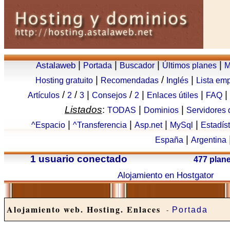
|
|
|
|
Astalaweb
Portada
Buscador
Últimos planes
M
|
/
|
Hosting gratuito
Recomendadas
Inglés
Lista em
/
/
|
/
|
|
|
Artículos
2
3
Consejos
2
Enlaces útiles
FAQ
Listados
:
|
|
TODAS
Dominios
Servidores
|
|
|
|
^Espacio
^Transferencia
Asp.net
MySql
Estadís
|
España
Argentina
1 usuario conectado
477 plan
Alojamiento en Hostgator
Alojamiento web. Hosting. Enlaces
-
Portada