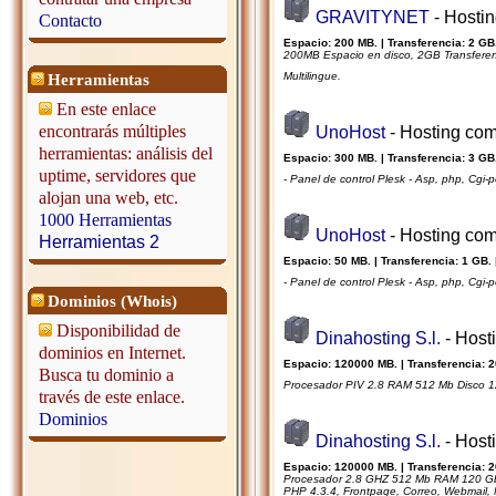
GRAVITYNET
- Hosti
Contacto
Espacio: 200 MB. | Transferencia: 2 GB.
200MB Espacio en disco, 2GB Transferenc
Multilingue.
Herramientas
En este enlace
encontrarás múltiples
UnoHost
- Hosting com
herramientas: análisis del
Espacio: 300 MB. | Transferencia: 3 GB.
uptime, servidores que
- Panel de control Plesk - Asp, php, Cgi-p
alojan una web, etc.
1000 Herramientas
UnoHost
- Hosting com
Herramientas 2
Espacio: 50 MB. | Transferencia: 1 GB. 
- Panel de control Plesk - Asp, php, Cgi-
Dominios (Whois)
Disponibilidad de
Dinahosting S.l.
- Host
dominios en Internet.
Espacio: 120000 MB. | Transferencia: 2
Busca tu dominio a
Procesador PIV 2.8 RAM 512 Mb Disco 120
través de este enlace.
Dominios
Dinahosting S.l.
- Host
Espacio: 120000 MB. | Transferencia: 2
Procesador 2.8 GHZ 512 Mb RAM 120 Gb de
PHP 4.3.4, Frontpage, Correo, Webmail, M