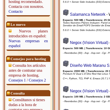
hosting recomendado.
5.6.0 + Server Side Includes (SSI) Exten
Contacta con nosotros.
Contacto
Salamanca Network
- 
Espacio: 500 MB. | Transferencia: 25 G
Todos Nuestros Planes Incluyen: Panel c
Lo nuevo
Servidor de Email POP3 Servidor de Emai
5.6.0 + Server Side Includes (SSI) Exten
Nuevos planes
introducidos en español:
Nuevas empresas en
Negox (Vision Virtual)
español
Espacio: 500 MB. | Transferencia: 10 G
- Reembolso (30) - Asp - Asp.net - Cgi - 
Consejos para hosting
Consulta los artículos
Diseño Web Maranu S.
antes de contratar una
Espacio: 2000 MB. | Transferencia: 20 
Pentium IV Dual 1.8 Ghz Red Hat Linux 7
empresa de hosting.
C++, Python, TCL PHP 4, Emacs 20.7.1 Ma
Consejos 1
/
Consejos 2
Negox (Vision Virtual)
Consulta
Espacio: 100 MB. | Transferencia: 2 GB.
Consúltanos si tienes
- Reembolso (30) - Asp - Asp.net - Cgi - 
dudas a la hora de
contratar una empresa