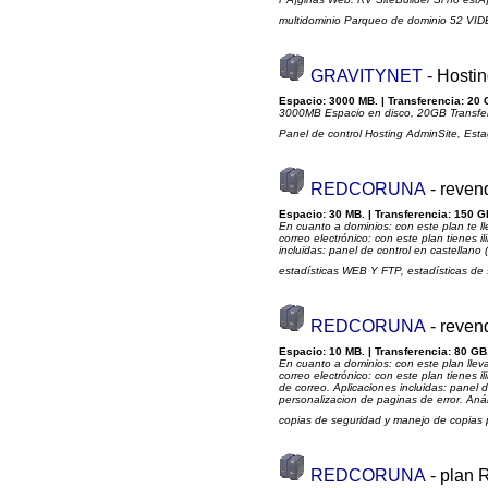
multidominio Parqueo de dominio 52 VI
GRAVITYNET
- Hosti
Espacio: 3000 MB. | Transferencia: 20 
3000MB Espacio en disco, 20GB Transfer
Panel de control Hosting AdminSite, Estad
REDCORUNA
- reven
Espacio: 30 MB. | Transferencia: 150 G
En cuanto a dominios: con este plan te ll
correo electrónico: con este plan tienes i
incluidas: panel de control en castellan
estadísticas WEB Y FTP, estadísticas de 
REDCORUNA
- reven
Espacio: 10 MB. | Transferencia: 80 GB.
En cuanto a dominios: con este plan lleva
correo electrónico: con este plan tienes i
de correo. Aplicaciones incluidas: pane
personalizacion de paginas de error. Análi
copias de seguridad y manejo de copias
REDCORUNA
- plan 