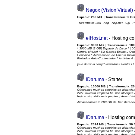
Negox (Vision Virtual)
Espacio: 250 MB. | Transferencia: 5 GB.
- Reembolso (30) - Asp - Asp.net - Cgi - 
elHost.net
- Hosting co
Espacio: 3000 MB. | Transferencia: 100
* 3000 MB (3 GB) Espacio de Disco * 100
Control cPanel * Sin Gastos Extras u Oc
Periodico * Activacacion de Cuenta Insta
Ilimitados Auto-Contestador * Antivirus 
(sub.dominio.com) * Ilimitadas Cuentras
iDaruma
- Starter
Espacio: 10000 MB. | Transferencia: 20
Ofrecemos muchos servicios de alojamient
24/7. Nuestra empresa ha sido albergue 
bajo costo, visita esta página y descubri
Almacenamiento 200 GB de Transferenci
iDaruma
- Hosting com
Espacio: 2024 MB. | Transferencia: 50 
Ofrecemos muchos servicios de alojamient
24/7. Nuestra empresa ha sido albergue 
bajo costo, visita esta página y descubri