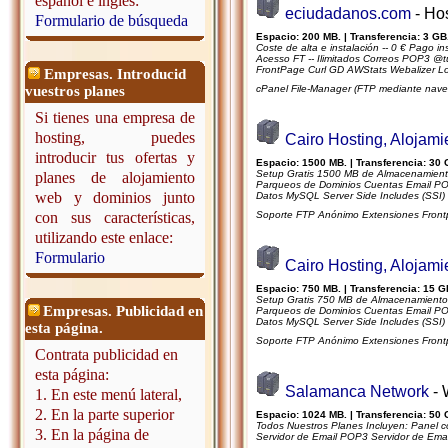
español e inglés:
eciudadanos.com
- Ho
Formulario de búsqueda
Espacio: 200 MB. | Transferencia: 3 GB.
Coste de alta e instalación -- 0 € Pago 
Acesso FT -- Ilimitados Correos POP3 @tu
FrontPage Curl GD AWStats Webalizer Lo
Empresas. Introducid
vuestros planes
cPanel File-Manager (FTP mediante naveg
Si tienes una empresa de
hosting, puedes
Cairo Hosting, Alojam
introducir tus ofertas y
Espacio: 1500 MB. | Transferencia: 30 
Setup Gratis 1500 MB de Almacenamiento
planes de alojamiento
Parqueos de Dominios Cuentas Email POP
web y dominios junto
Datos MySQL Server Side Includes (SSI) 
con sus características,
Soporte FTP Anónimo Extensiones Front
utilizando este enlace:
Formulario
Cairo Hosting, Alojam
Espacio: 750 MB. | Transferencia: 15 G
Setup Gratis 750 MB de Almacenamiento 
Empresas. Publicidad en
Parqueos de Dominios Cuentas Email POP
Datos MySQL Server Side Includes (SSI) 
esta página.
Soporte FTP Anónimo Extensiones Front
Contrata publicidad en
esta página:
Salamanca Network
- 
1. En este menú lateral,
2. En la parte superior
Espacio: 1024 MB. | Transferencia: 50 
Todos Nuestros Planes Incluyen: Panel c
3. En la página de
Servidor de Email POP3 Servidor de Emai