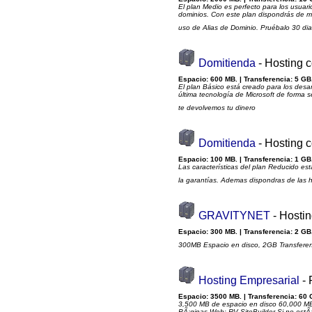
El plan Medio es perfecto para los usuar
dominios. Con este plan dispondrás de m
uso de Alias de Dominio. Pruébalo 30 dia
Domitienda
- Hosting 
Espacio: 600 MB. | Transferencia: 5 GB.
El plan Básico está creado para los desa
última tecnología de Microsoft de forma 
te devolvemos tu dinero
Domitienda
- Hosting 
Espacio: 100 MB. | Transferencia: 1 GB.
Las características del plan Reducido es
la garantías. Ademas dispondras de las 
GRAVITYNET
- Hosti
Espacio: 300 MB. | Transferencia: 2 GB.
300MB Espacio en disco, 2GB Transferen
Hosting Empresarial
- 
Espacio: 3500 MB. | Transferencia: 60 
3,500 MB de espacio en disco 60,000 MB d
PÃ¡ginas Web: RV SiteBuilder Si no estÃ¡