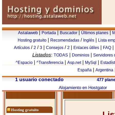
|
|
|
|
Astalaweb
Portada
Buscador
Últimos planes
M
|
/
|
Hosting gratuito
Recomendadas
Inglés
Lista em
/
/
|
/
|
|
|
Artículos
2
3
Consejos
2
Enlaces útiles
FAQ
Listados
:
|
|
TODAS
Dominios
Servidores
|
|
|
|
^Espacio
^Transferencia
Asp.net
MySql
Estadís
|
España
Argentina
1 usuario conectado
477 plan
Alojamiento en Hostgator
Hosting gratuito
Lis