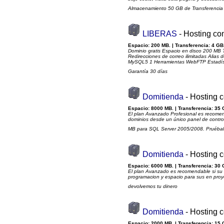
Almacenamiento 50 GB de Transferencia
LIBERAS
- Hosting co
Espacio: 200 MB. | Transferencia: 4 GB.
Dominio gratis Espacio en disco 200 MB 
Redirecciones de correo ilimitadas Alias
MySQL5 1 Herramientas WebFTP Estadística
Garantía 30 días
Domitienda
- Hosting 
Espacio: 8000 MB. | Transferencia: 35 
El plan Avanzado Profesional es recomen
dominios desde un único panel de control
MB para SQL Server 2005/2008. Pruébalo 
Domitienda
- Hosting 
Espacio: 6000 MB. | Transferencia: 30 
El plan Avanzado es recomendable si su s
programacion y espacio para sus en pro
devolvemos tu dinero
Domitienda
- Hosting 
Espacio: 2000 MB. | Transferencia: 15 