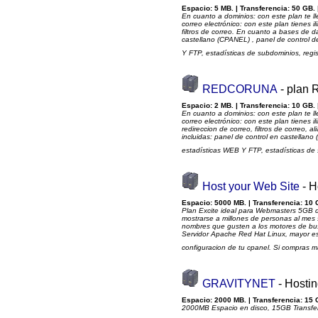
Espacio: 5 MB. | Transferencia: 50 GB. 
En cuanto a dominios: con este plan te lle
correo electrónico: con este plan tienes 
filtros de correo. En cuanto a bases de
castellano (CPANEL) , panel de control d
Y FTP, estadísticas de subdominios, regi
REDCORUNA
- plan 
Espacio: 2 MB. | Transferencia: 10 GB. 
En cuanto a dominios: con este plan te lle
correo electrónico: con este plan tienes 
redireccion de correo, filtros de corre
incluidas: panel de control en castellano
estadísticas WEB Y FTP, estadísticas de 
Host your Web Site
- H
Espacio: 5000 MB. | Transferencia: 10 
Plan Excite ideal para Webmasters 5GB de
mostrarse a millones de personas al mes 
nombres que gusten a los motores de bus
Servidor Apache Red Hat Linux, mayor es
configuracion de tu cpanel. Si compras 
GRAVITYNET
- Hosti
Espacio: 2000 MB. | Transferencia: 15 
2000MB Espacio en disco, 15GB Transfere