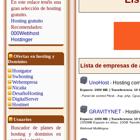
En este enlace tenéis una
gran selección de hosting
gratuito.
Hosting gratuito
Recomendados:
000Webhost
Hostinger
Ofertas en hosting y
Dominios
Lista de empresas de
Hostgator
Swhosting
Webempresa
UnoHost
- Hosting com
Nicalia
Espacio: 1000 MB. | Transferencia: 10 
DesafioHosting
- Panel de control Plesk - Asp, php, Cgi-p
DigitalServer
Hostinet
GRAVITYNET
- Hosti
Usuarios
Espacio: 1000 MB. | Transferencia: 10 
1000MB Espacio en disco, 10GB Transfer
Buscador de planes de
Webmail Multilingue.
hosting y dominios en