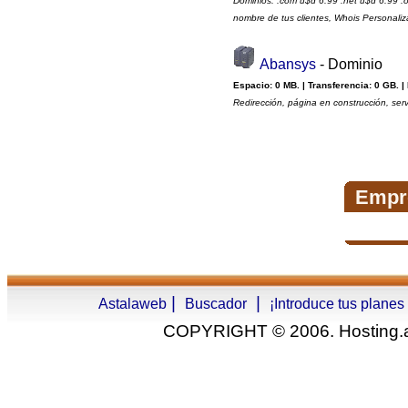
Dominios: .com u$d 6.99 .net u$d 6.99 .o
nombre de tus clientes, Whois Personali
Abansys
- Dominio
Espacio: 0 MB. | Transferencia: 0 GB. |
Redirección, página en construcción, serv
Empr
|
|
Astalaweb
Buscador
¡Introduce tus planes
COPYRIGHT © 2006. Hosting.as