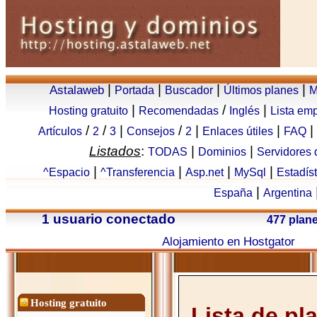
|
|
|
|
Astalaweb
Portada
Buscador
Últimos planes
M
|
/
|
Hosting gratuito
Recomendadas
Inglés
Lista em
/
/
|
/
|
|
|
Artículos
2
3
Consejos
2
Enlaces útiles
FAQ
Listados
:
|
|
TODAS
Dominios
Servidores
|
|
|
|
^Espacio
^Transferencia
Asp.net
MySql
Estadís
|
España
Argentina
1 usuario conectado
477 plan
Alojamiento en Hostgator
Hosting gratuito
Lista de pl