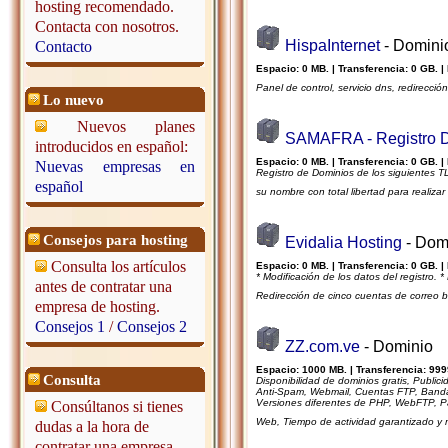
hosting recomendado.
Contacta con nosotros.
HispaInternet
- Domini
Contacto
Espacio: 0 MB. | Transferencia: 0 GB. |
Panel de control, servicio dns, redirección
Lo nuevo
Nuevos planes
SAMAFRA - Registro D
introducidos en español:
Espacio: 0 MB. | Transferencia: 0 GB. |
Nuevas empresas en
Registro de Dominios de los siguientes TL
español
su nombre con total libertad para realiz
Consejos para hosting
Evidalia Hosting
- Dom
Consulta los artículos
Espacio: 0 MB. | Transferencia: 0 GB. |
* Modificación de los datos del registro. 
antes de contratar una
Redirección de cinco cuentas de correo b
empresa de hosting.
Consejos 1
/
Consejos 2
ZZ.com.ve
- Dominio
Espacio: 1000 MB. | Transferencia: 999
Consulta
Disponibilidad de dominios gratis, Publi
Anti-Spam, Webmail, Cuentas FTP, Banda
Versiones diferentes de PHP, WebFTP, Pan
Consúltanos si tienes
Web, Tiempo de actividad garantizado y m
dudas a la hora de
contratar una empresa