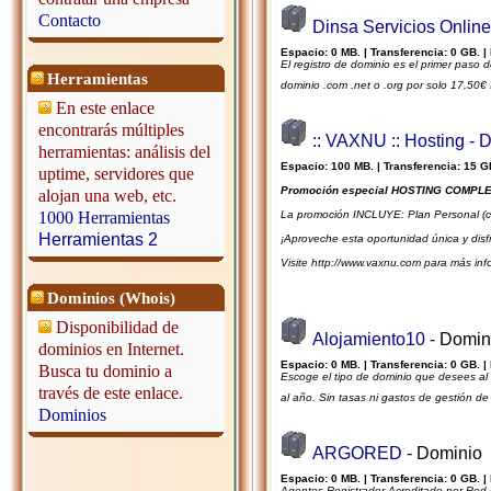
Contacto
Dinsa Servicios Online
Espacio: 0 MB. | Transferencia: 0 GB. |
El registro de dominio es el primer pas
Herramientas
dominio .com .net o .org por solo 17,50
En este enlace
encontrarás múltiples
:: VAXNU :: Hosting - 
herramientas: análisis del
Espacio: 100 MB. | Transferencia: 15 G
uptime, servidores que
Promoción especial HOSTING COMPLET
alojan una web, etc.
1000 Herramientas
La promoción INCLUYE: Plan Personal (co
Herramientas 2
¡Aproveche esta oportunidad única y dis
Visite http://www.vaxnu.com para más inf
Dominios (Whois)
Disponibilidad de
Alojamiento10
- Domin
dominios en Internet.
Espacio: 0 MB. | Transferencia: 0 GB. |
Busca tu dominio a
Escoge el tipo de dominio que desees al mi
través de este enlace.
al año. Sin tasas ni gastos de gestión de
Dominios
ARGORED
- Dominio
Espacio: 0 MB. | Transferencia: 0 GB. |
Agentes Registrador Acreditado por Red.es 