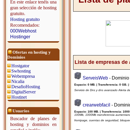
En este enlace tenéis una
gran selección de hosting
gratuito.
Hosting gratuito
Recomendados:
000Webhost
Hostinger
Ofertas en hosting y
Dominios
Lista de empresas de 
Hostgator
Swhosting
Webempresa
ServeisWeb
- Dominio
Nicalia
Espacio: 0 MB. | Transferencia: 0 GB. |
DesafioHosting
Servicio de Dns y dns avanzado Alerta d
DigitalServer
Hostinet
crearwebfacil
- Domini
Usuarios
Espacio: 100 MB. | Transferencia: 1000
100Mb, 1000Mb transferencia aumentando 
Buscador de planes de
frontpage, cuentas de seguridad, bloqueo
hosting y dominios en