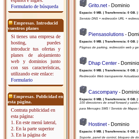
español e inglés:
Grito.net
- Dominio
Formulario de búsqueda
Espacio: 0 MB. | Transferencia: 0 GB. |
Servicio DNS + redirección URL + redirec
Empresas. Introducid
vuestros planes
Piensasolutions
- Domi
Si tienes una empresa de
Espacio: 0 MB. | Transferencia: 0 GB. |
hosting, puedes
Páginas de parking, redirección web y ge
introducir tus ofertas y
planes de alojamiento
web y dominios junto
Dhap Center
- Domini
con sus características,
Espacio: 0 MB. | Transferencia: 0 GB. |
utilizando este enlace:
Redirección Web transparente Actualizaci
Formulario
Cascompany
- Domini
Empresas. Publicidad en
Espacio: 0 MB. | Transferencia: 0 GB. |
esta página.
100 direcciones de email forward y catch-
para Mensajes SMS ! Servicio de Mapas 
Contrata publicidad en
esta página:
1. En este menú lateral,
Hostinet
- Dominio
2. En la parte superior
Espacio: 0 MB. | Transferencia: 0 GB. |
3. En la página de
Soporte, panel de control, bloqueo de do