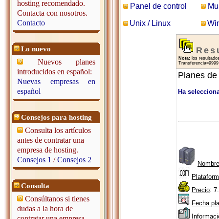
hosting recomendado.
Panel de control
Mul
Contacta con nosotros.
Contacto
Unix / Linux
Wi
Lo nuevo
Res
Nota:
los resultados
Nuevos planes
Transferencia=9999 
introducidos en español:
Planes de
Nuevas empresas en
español
Ha seleccion
Consejos para hosting
Consulta los artículos
antes de contratar una
empresa de hosting.
Consejos 1
/
Consejos 2
Nombre
Plataform
Consulta
Precio
: 7
Consúltanos si tienes
Fecha pl
dudas a la hora de
Informac
contratar una empresa