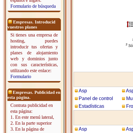
español e inglés:
Formulario de búsqueda
Empresas. Introducid
vuestros planes
Si tienes una empresa de
hosting, puedes
3
Só
introducir tus ofertas y
planes de alojamiento
web y dominios junto
con sus características,
utilizando este enlace:
Formulario
Asp
Asp
Empresas. Publicidad en
esta página.
Panel de control
Mul
Contrata publicidad en
Estadísticas
Fro
esta página:
1. En este menú lateral,
2. En la parte superior
3. En la página de
Asp
Asp