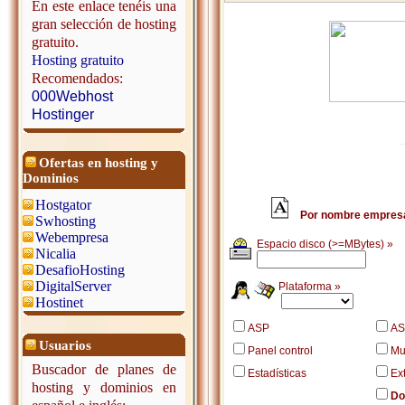
En este enlace tenéis una
gran selección de hosting
gratuito.
Hosting gratuito
Recomendados:
000Webhost
Hostinger
Ofertas en hosting y
Dominios
Hostgator
Por nombre empres
Swhosting
Webempresa
Espacio disco (>=MBytes) »
Nicalia
DesafioHosting
DigitalServer
Plataforma »
Hostinet
ASP
AS
Usuarios
Panel control
Mu
Buscador de planes de
Estadísticas
Ex
hosting y dominios en
Do