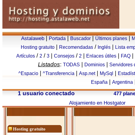
|
|
|
|
Astalaweb
Portada
Buscador
Últimos planes
M
|
/
|
Hosting gratuito
Recomendadas
Inglés
Lista em
/
/
|
/
|
|
|
Artículos
2
3
Consejos
2
Enlaces útiles
FAQ
Listados
:
|
|
TODAS
Dominios
Servidores
|
|
|
|
^Espacio
^Transferencia
Asp.net
MySql
Estadís
|
España
Argentina
1 usuario conectado
477 plan
Alojamiento en Hostgator
Hosting gratuito