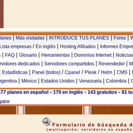
|
|
|
|
planes
Más visitadas
INTRODUCE TUS PLANES
Foros
W
/
|
|
Lista empresas
En inglés
Hosting Afiliados
Informes Empr
|
|
|
|
|
s
FAQ
Glosario
Herramientas
Dominios Internet
Noticias
|
|
|
rvidores dedicados
Servidores compartidos
Revendedor
M
|
|
/
/
/
|
|
Estadísticas
Panel (todos)
Cpanel
Plesk
Helm
CMS
|
|
|
|
|
rgentina
México
Estados Unidos
Venezuela
Colombia
-
-
-
477 planes en español
170 en inglés
143 gratuitos
81 tu
gator
Formulario de búsqueda d
(multiopción: servidores en español