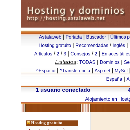
|
|
|
Astalaweb
Portada
Buscador
Últimos 
|
/
|
Hosting gratuito
Recomendadas
Inglés
/
/
|
/
|
Artículos
2
3
Consejos
2
Enlaces útile
Listados
:
|
|
TODAS
Dominios
Se
|
|
|
^Espacio
^Transferencia
Asp.net
MySql
|
España
A
1 usuario conectado
Alojamiento en Host
Hosting gratuito