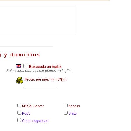
g y dominios
Búsqueda en inglés
Selecciona para buscar planes en inglés
3
Precio por mes
(<= €/$) »
MSSql Server
Access
Pop3
Smtp
Copia seguridad