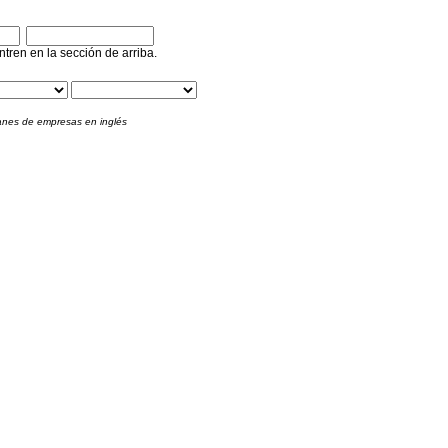
ntren en la sección de arriba.
lanes de empresas en inglés
a hosting compartido (el más habitual)
s, ni precio en búsquedas en español
 formulario
osting
pañol)
Sql Server
Access
mail
Pop3
Smtp
Windows
Unix / Linux
osting
glés)
Sql Server
Access