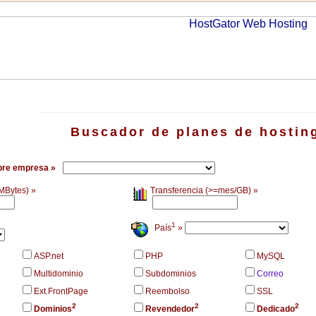
Buscador de planes de hostin
re empresa »
MBytes) »
Transferencia (>=mes/GB) »
1
País
»
ASP.net
PHP
MySQL
Multidominio
Subdominios
Correo
Ext.FrontPage
Reembolso
SSL
2
2
2
Dominios
Revendedor
Dedicado