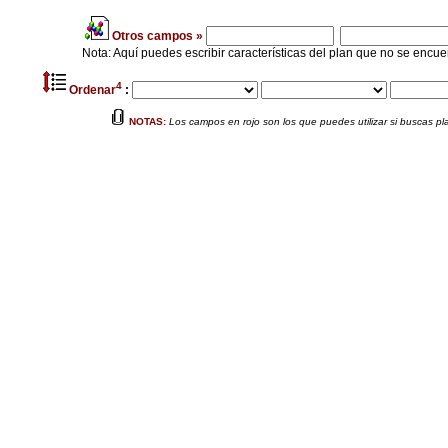
Otros campo
s »
Nota: Aquí puedes escribir características del plan que no se encue
4
Ordenar
:
NOTAS:
Los campos en rojo son los que puedes utilizar si buscas p
1
2
Sólo para búsquedas en español --
Campos excluyentes: elige 1 o ninguno par
3
4
Sólo para búsquedas en inglés ---
No elijas país en búsquedas en inglé
Reiniciar
Búsqueda rápida de h
(única opción: servidores en es
Asp.net
Php
MySql
Multidominio
Subdominios
Correo/Web
FrontPage
Reembolso
SSL
Búsqueda rápida de h
(única opción: servidores en in
Asp.net
Php
MySql