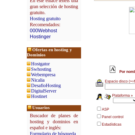
En este enlace tenéis una
gran selección de hosting
gratuito.
Hosting gratuito
Recomendados:
000Webhost
Hostinger
Ofertas en hosting y
Dominios
Hostgator
Swhosting
Por nomb
Webempresa
Nicalia
Espacio disco (>=
DesafioHosting
DigitalServer
Plataforma »
Hostinet
Usuarios
ASP
Buscador de planes de
Panel control
hosting y dominios en
Estadísticas
español e inglés:
Formulario de búsqueda