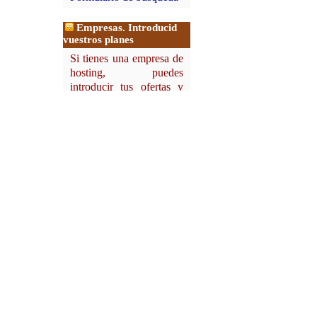
Empresas. Introducid
vuestros planes
Si tienes una empresa de
hosting, puedes
introducir tus ofertas y
planes de alojamiento
web y dominios junto
con sus características,
utilizando este enlace:
Formulario
Empresas. Publicidad en
esta página.
Asp
Contrata publicidad en
esta página:
Panel de control
1. En este menú lateral,
Estadísticas
2. En la parte superior
3. En la página de
hosting recomendado.
Contacta con nosotros.
Asp