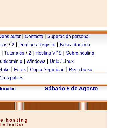
|
|
ebs autor
Contacto
Superación personal
/
|
|
esas
2
Dominos-Registro
Busca dominio
|
/
|
|
Tutoriales
2
Hosting VPS
Sobre hosting
|
|
ultidominio
Windows
Unix / Linux
|
|
|
Nuke
Foros
Copia Seguridad
Reembolso
Otros países
Sábado 8 de Agosto
toriales
e hosting
 e inglés)