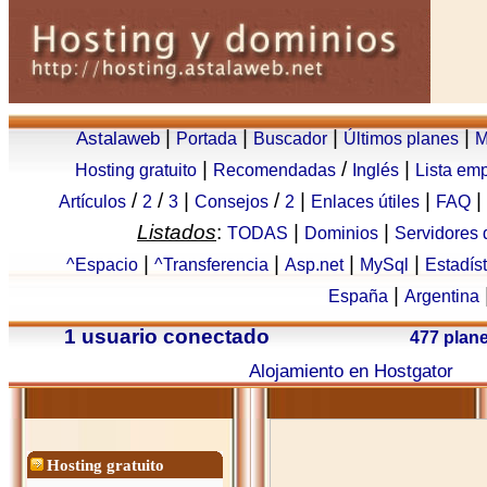
|
|
|
|
Astalaweb
Portada
Buscador
Últimos planes
M
|
/
|
Hosting gratuito
Recomendadas
Inglés
Lista em
/
/
|
/
|
|
|
Artículos
2
3
Consejos
2
Enlaces útiles
FAQ
Listados
:
|
|
TODAS
Dominios
Servidores
|
|
|
|
^Espacio
^Transferencia
Asp.net
MySql
Estadís
|
España
Argentina
1 usuario conectado
477 plan
Alojamiento en Hostgator
Hosting gratuito