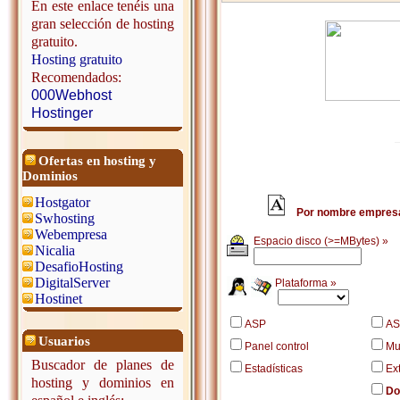
En este enlace tenéis una
gran selección de hosting
gratuito.
Hosting gratuito
Recomendados:
000Webhost
Hostinger
Ofertas en hosting y
Dominios
Hostgator
Por nombre empres
Swhosting
Webempresa
Espacio disco (>=MBytes) »
Nicalia
DesafioHosting
DigitalServer
Plataforma »
Hostinet
ASP
AS
Usuarios
Panel control
Mu
Buscador de planes de
Estadísticas
Ex
hosting y dominios en
Do