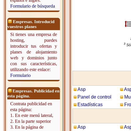
español e inglés:
Formulario de búsqueda
Empresas. Introducid
vuestros planes
Si tienes una empresa de
hosting, puedes
3
Só
introducir tus ofertas y
planes de alojamiento
web y dominios junto
con sus características,
utilizando este enlace:
Formulario
Asp
Asp
Empresas. Publicidad en
esta página.
Panel de control
Mul
Contrata publicidad en
Estadísticas
Fro
esta página:
1. En este menú lateral,
2. En la parte superior
3. En la página de
Asp
Asp