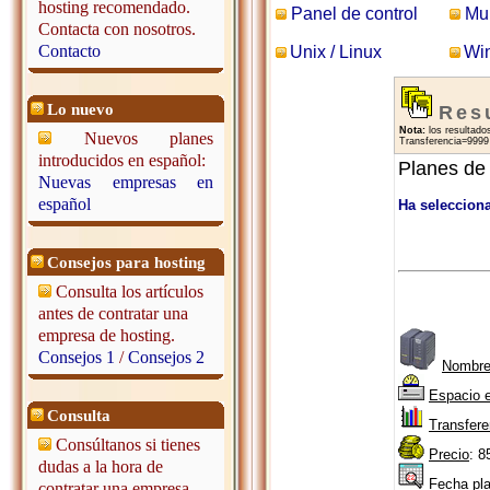
hosting recomendado.
Panel de control
Mul
Contacta con nosotros.
Contacto
Unix / Linux
Wi
Lo nuevo
Res
Nota:
los resultados
Nuevos planes
Transferencia=9999 
introducidos en español:
Planes de
Nuevas empresas en
español
Ha seleccion
Consejos para hosting
Consulta los artículos
antes de contratar una
empresa de hosting.
Consejos 1
/
Consejos 2
Nombre
Espacio 
Consulta
Transfere
Consúltanos si tienes
Precio
: 8
dudas a la hora de
Fecha pl
contratar una empresa